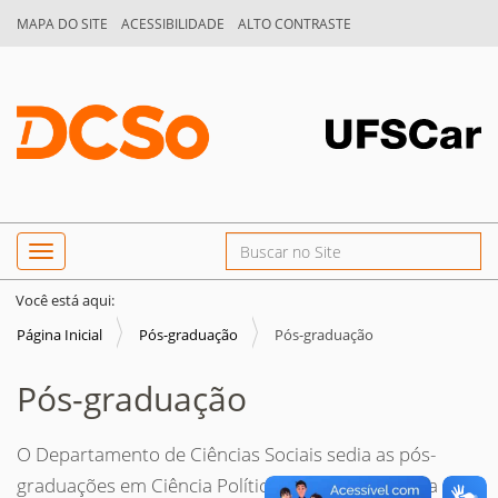
MAPA DO SITE
ACESSIBILIDADE
ALTO CONTRASTE
N
Busca
Toggle navigation
a
Busca Avançada…
v
Você está aqui:
e
Página Inicial
Pós-graduação
Pós-graduação
g
Pós-graduação
a
ç
O Departamento de Ciências Sociais sedia as pós-
ã
graduações em Ciência Política e em Antropologia
o